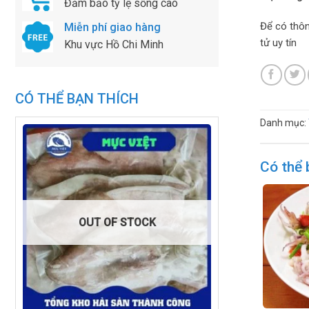
Đảm bảo tỷ lệ sống cao
Để có thôn
Miễn phí giao hàng
tử uy tín
Khu vực Hồ Chi Minh
CÓ THỂ BẠN THÍCH
Danh mục:
Có thể 
OUT OF STOCK