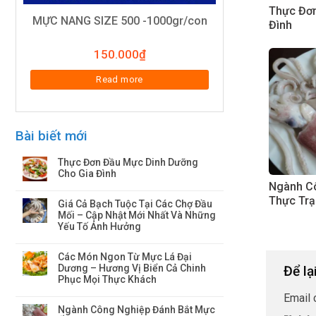
Thực Đơn
MỰC NANG SIZE 500 -1000gr/con
Đình
150.000
₫
Read more
Bài biết mới
Thực Đơn Đầu Mực Dinh Dưỡng
Cho Gia Đình
Ngành Cô
Thực Trạ
Giá Cả Bạch Tuộc Tại Các Chợ Đầu
Mối – Cập Nhật Mới Nhất Và Những
Yếu Tố Ảnh Hưởng
Các Món Ngon Từ Mực Lá Đại
Dương – Hương Vị Biển Cả Chinh
Để lạ
Phục Mọi Thực Khách
Email 
Ngành Công Nghiệp Đánh Bắt Mực