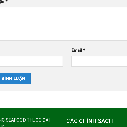
uận
*
Email
*
NG SEAFOOD THUỘC ĐẠI
CÁC CHÍNH SÁCH