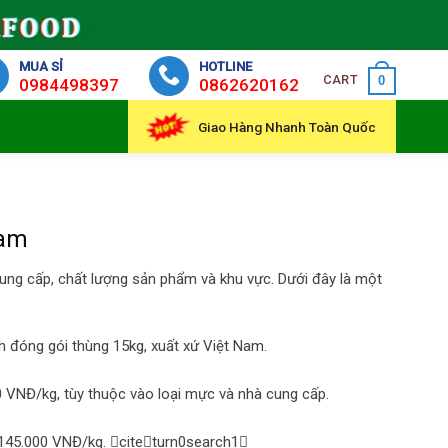
MUA SỈ
HOTLINE
CART
0
0984498397
0862620162
Giao Hàng Nhanh Toàn Quốc
Nam
cung cấp, chất lượng sản phẩm và khu vực. Dưới đây là một
h đóng gói thùng 15kg, xuất xứ Việt Nam.
0 VNĐ/kg, tùy thuộc vào loại mực và nhà cung cấp.
 145.000 VNĐ/kg. citeturn0search1