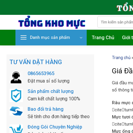
Skip
to
content
Search
for:
Trang Chủ
Giới 
Danh mục sản phẩm
Trang chủ
TƯ VẤN ĐẶT HÀNG
Giá Đ
0865653965
Đặt mua sỉ số lượng
Giá đầu mự
số thông t
Sản phẩm chất lượng
Cam kết chất lượng 100%
Râu mực 
Bao đổi trả hàng
citetur
Sẽ tính cho đơn hàng tiếp theo
Mực tươi 
citetur
Đóng Gói Chuyên Nghiệp
Mực ống 