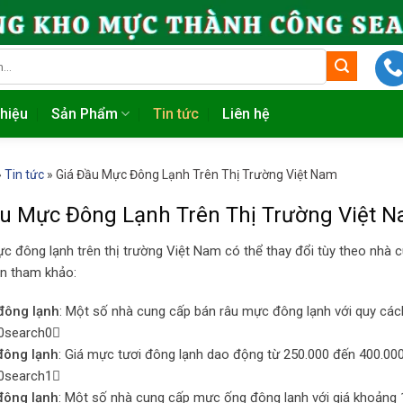
thiệu
Sản Phẩm
Tin tức
Liên hệ
»
Tin tức
»
Giá Đầu Mực Đông Lạnh Trên Thị Trường Việt Nam
ầu Mực Đông Lạnh Trên Thị Trường Việt 
c đông lạnh trên thị trường Việt Nam có thể thay đổi tùy theo nhà 
in tham khảo:
đông lạnh
: Một số nhà cung cấp bán râu mực đông lạnh với quy các
n0search0
đông lạnh
: Giá mực tươi đông lạnh dao động từ 250.000 đến 400.00
n0search1
đông lạnh
: Một số nhà cung cấp mực ống đông lạnh với giá khoảng