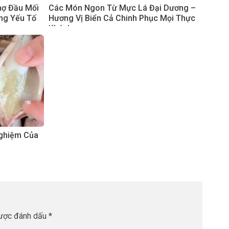
hợ Đầu Mối
Các Món Ngon Từ Mực Lá Đại Dương –
ng Yếu Tố
Hương Vị Biển Cả Chinh Phục Mọi Thực
Khách
Nghiệm Của
được đánh dấu
*