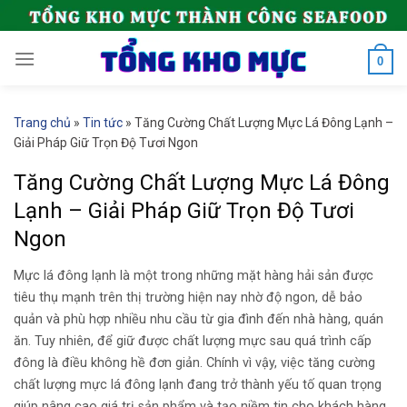
Skip
to
content
0
Trang chủ
»
Tin tức
»
Tăng Cường Chất Lượng Mực Lá Đông Lạnh –
Giải Pháp Giữ Trọn Độ Tươi Ngon
Tăng Cường Chất Lượng Mực Lá Đông
Lạnh – Giải Pháp Giữ Trọn Độ Tươi
Ngon
Mực lá đông lạnh là một trong những mặt hàng hải sản được
tiêu thụ mạnh trên thị trường hiện nay nhờ độ ngon, dễ bảo
quản và phù hợp nhiều nhu cầu từ gia đình đến nhà hàng, quán
ăn. Tuy nhiên, để giữ được chất lượng mực sau quá trình cấp
đông là điều không hề đơn giản. Chính vì vậy, việc tăng cường
chất lượng mực lá đông lạnh đang trở thành yếu tố quan trọng
giúp nâng cao giá trị sản phẩm và tạo niềm tin cho khách hàng.