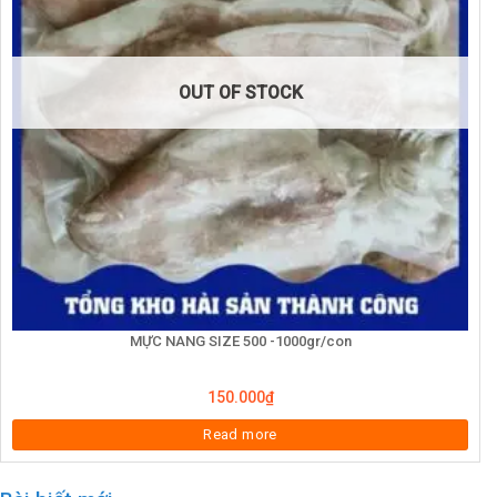
OUT OF STOCK
MỰC NANG SIZE 500 -1000gr/con
150.000
₫
Read more