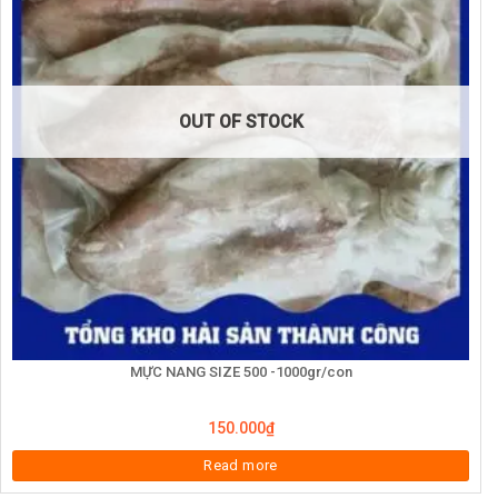
OUT OF STOCK
MỰC NANG SIZE 500 -1000gr/con
150.000
₫
Read more